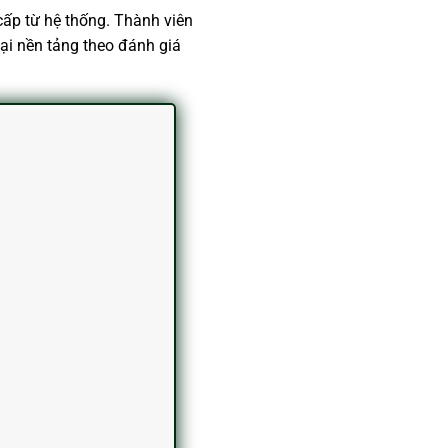
cấp từ hệ thống. Thành viên
tại nền tảng theo đánh giá