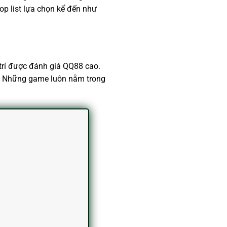
p list lựa chọn kể đến như
 trí được đánh giá QQ88 cao.
,… Những game luôn nằm trong