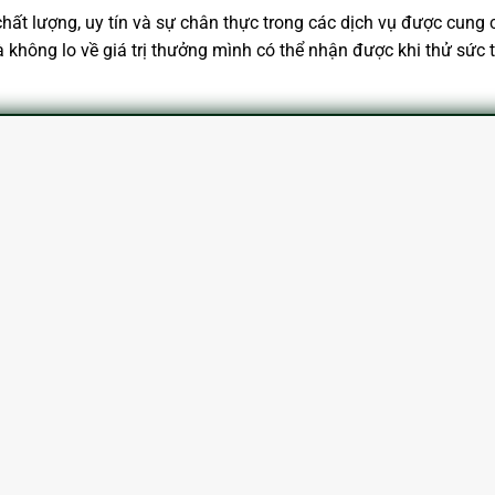
hất lượng, uy tín và sự chân thực trong các dịch vụ được cung 
 không lo về giá trị thưởng mình có thể nhận được khi thử sức 