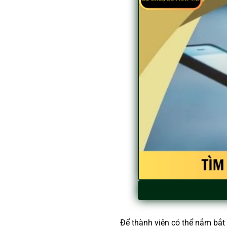
Để thành viên có thể nắm bắt 