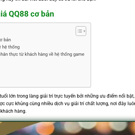
iá QQ88 cơ bản
ơ bản
ề hệ thống
chân thực từ khách hàng về hệ thống game
uổi lớn trong làng giải trí trực tuyến bởi những ưu điểm nổi bậ
c cực khủng cùng nhiều dịch vụ giải trí chất lượng, nơi đây lu
 khách hàng.