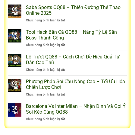
Saba Sports QQ88 – Thiên Đường Thể Thao
09
Online 2025
Th5
ở
Chức năng bình luận bị tắt
Saba
Sports
Tool Hack Bắn Cá QQ88 – Nâng Tỷ Lệ Săn
06
QQ88
Boss Thành Công
Th5
–
ở
Chức năng bình luận bị tắt
Thiên
Tool
Đường
Hack
Lô Trượt QQ88 – Cách Chơi Đề Hiệu Quả Từ
Thể
04
Bắn
Thao
Dân Cao Thủ
Th5
Cá
Online
ở
Chức năng bình luận bị tắt
QQ88
2025
Lô
–
Trượt
Phương Pháp Soi Cầu Nâng Cao – Tối Ưu Hóa
Nâng
02
QQ88
Tỷ
Chiến Lược Chơi
Th5
–
Lệ
ở
Chức năng bình luận bị tắt
Cách
Săn
Phương
Chơi
Boss
Pháp
Barcelona Vs Inter Milan – Nhận Định Và Gợi Ý
Đề
Thành
30
Soi
Hiệu
Soi Kèo Cùng QQ88
Công
Th4
Cầu
Quả
ở
Chức năng bình luận bị tắt
Nâng
Từ
Barcelona
Cao
Dân
Vs
–
Cao
Inter