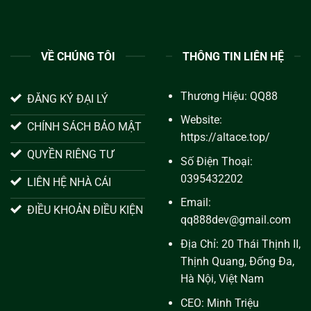
VỀ CHÚNG TÔI
THÔNG TIN LIÊN HỆ
Thương Hiệu:
QQ88
ĐĂNG KÝ ĐẠI LÝ
Website:
CHÍNH SÁCH BẢO MẬT
https://altace.top/
QUYỀN RIÊNG TƯ
Số Điện Thoại:
0395432202
LIÊN HỆ NHÀ CÁI
Email:
ĐIỀU KHOẢN ĐIỀU KIỆN
qq888dev@gmail.com
Địa Chỉ: 20 Thái Thịnh II,
Thịnh Quang, Đống Đa,
Hà Nội, Việt Nam
CEO:
Minh Triệu